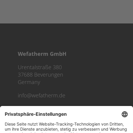
Wefatherm GmbH
Urentalstraße 380
37688 Beverungen
Germany
info@wefatherm.de