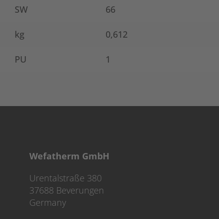
SW
66
kg
0,612
PU
1
Wefatherm GmbH
Urentalstraße 380
37688 Beverungen
Germany