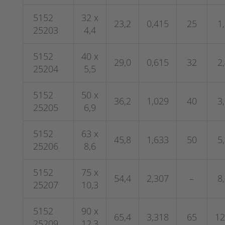
5152
32 x
23,2
0,415
25
1
25203
4,4
5152
40 x
29,0
0,615
32
2
25204
5,5
5152
50 x
36,2
1,029
40
3
25205
6,9
5152
63 x
45,8
1,633
50
5
25206
8,6
5152
75 x
54,4
2,307
–
8
25207
10,3
5152
90 x
65,4
3,318
65
12
25209
12,3