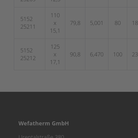
110
5152
x
79,8
5,001
80
18
25211
15,1
125
5152
x
90,8
6,470
100
23
25212
17,1
Wefatherm GmbH
Urentalstraße 380