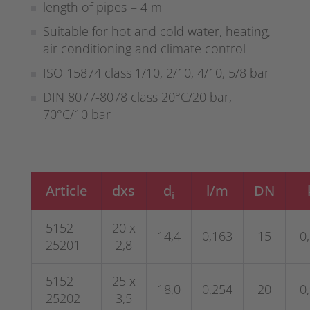
length of pipes = 4 m
Suitable for hot and cold water, heating,
air conditioning and climate control
ISO 15874 class 1/10, 2/10, 4/10, 5/8 bar
DIN 8077-8078 class 20°C/20 bar,
70°C/10 bar
Article
dxs
d
l/m
DN
i
5152
20 x
14,4
0,163
15
0
25201
2,8
5152
25 x
18,0
0,254
20
0
25202
3,5